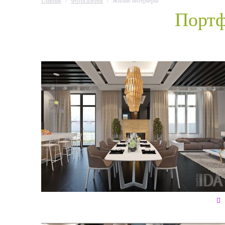
Главная
/
Фотогалерея
/
Жилые интерьеры
Портф