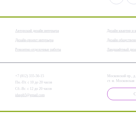
Авторский дизайн интерьера
Дизайн квартир и 
Дизайн-проект интерьера
Дизайн обществен
Ремонтно-отделочные работы
Ландшафтный диз
+7 (812) 335-50-15
Московский пр., д.
ст. м. Московская
Пн.-Пт. с 10 до 20 часов
Сб.-Вс. с 12 до 20 часов
С
idaspb5@gmail.com